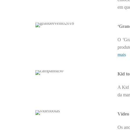
em que
‘Grand
O ‘Gra
produt
mais
Kid to
A Kid 
da mar
Vídeo 
Os ano