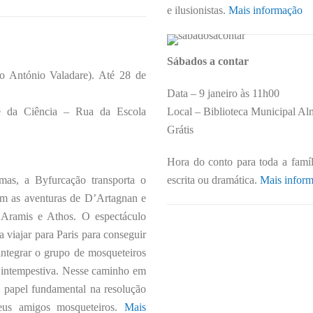
e ilusionistas.
Mais informação
Sábados a contar
 António Valadare). Até 28 de
Data – 9 janeiro às 11h00
e da Ciência – Rua da Escola
Local – Biblioteca Municipal Alme
Grátis
Hora do conto para toda a famíl
mas, a Byfurcação transporta o
escrita ou dramática.
Mais infor
em as aventuras de D’Artagnan e
, Aramis e Athos. O espectáculo
a viajar para Paris para conseguir
integrar o grupo de mosqueteiros
a intempestiva. Nesse caminho em
 papel fundamental na resolução
eus amigos mosqueteiros.
Mais