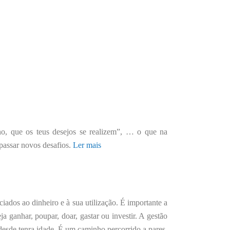
 que os teus desejos se realizem”, … o que na
passar novos desafios.
Ler mais
iados ao dinheiro e à sua utilização. É importante a
ja ganhar, poupar, doar, gastar ou investir. A gestão
 desde tenra idade. É um caminho percorrido a pares,