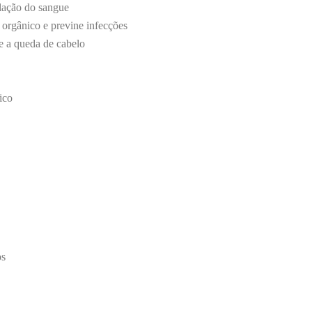
lação do sangue
 orgânico e previne infecções
e a queda de cabelo
ico
os