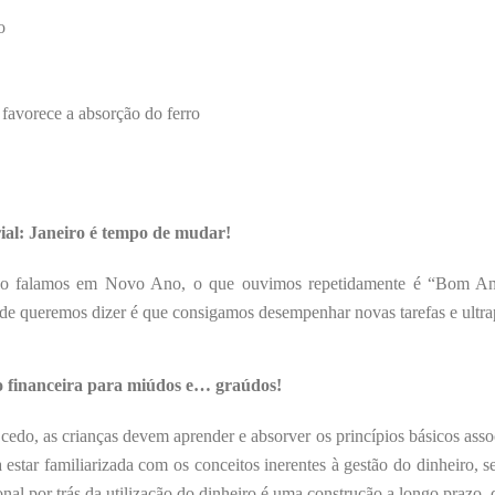
o
favorece a absorção do ferro
ial: Janeiro é tempo de mudar!
o falamos em Novo Ano, o que ouvimos repetidamente é “Bom Ano,
ade queremos dizer é que consigamos desempenhar novas tarefas e ultra
o financeira para miúdos e… graúdos!
cedo, as crianças devem aprender e absorver os princípios básicos assoc
 estar familiarizada com os conceitos inerentes à gestão do dinheiro, se
nal por trás da utilização do dinheiro é uma construção a longo prazo,