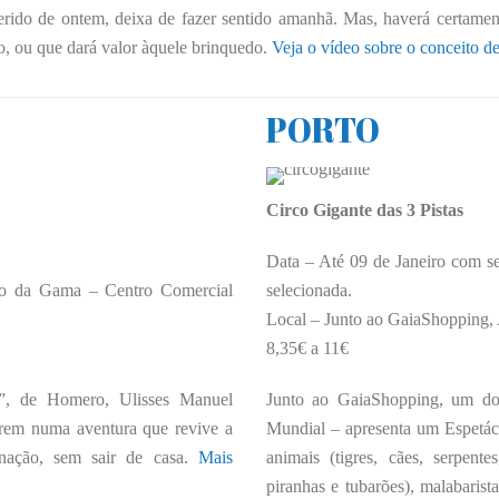
erido de ontem, deixa de fazer sentido amanhã. Mas, haverá certamen
o, ou que dará valor àquele brinquedo.
Veja o vídeo sobre o conceito de
PORTO
Circo Gigante das 3 Pistas
Data – Até 09 de Janeiro com s
co da Gama – Centro Comercial
selecionada.
Local – Junto ao GaiaShopping,
8,35€ a 11€
a”, de Homero, Ulisses Manuel
Junto ao GaiaShopping, um dos
rem numa aventura que revive a
Mundial – apresenta um Espetácu
inação, sem sair de casa.
Mais
animais (tigres, cães, serpent
piranhas e tubarões), malabarista