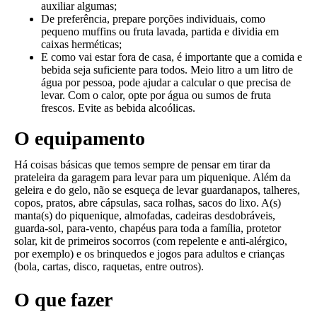
auxiliar algumas;
De preferência, prepare porções individuais, como
pequeno muffins ou fruta lavada, partida e dividia em
caixas herméticas;
E como vai estar fora de casa, é importante que a comida e
bebida seja suficiente para todos. Meio litro a um litro de
água por pessoa, pode ajudar a calcular o que precisa de
levar. Com o calor, opte por água ou sumos de fruta
frescos. Evite as bebida alcoólicas.
O equipamento
Há coisas básicas que temos sempre de pensar em tirar da
prateleira da garagem para levar para um piquenique. Além da
geleira e do gelo, não se esqueça de levar guardanapos, talheres,
copos, pratos, abre cápsulas, saca rolhas, sacos do lixo. A(s)
manta(s) do piquenique, almofadas, cadeiras desdobráveis,
guarda-sol, para-vento, chapéus para toda a família, protetor
solar, kit de primeiros socorros (com repelente e anti-alérgico,
por exemplo) e os brinquedos e jogos para adultos e crianças
(bola, cartas, disco, raquetas, entre outros).
O que fazer