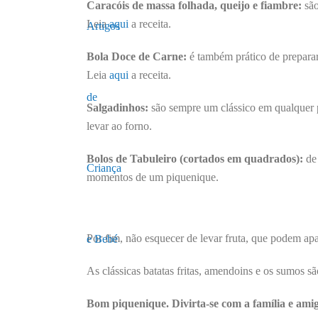
Caracóis de massa folhada, queijo e fiambre:
são
Leia
aqui
a receita.
Bola Doce de Carne:
é também prático de preparar
Leia
aqui
a receita.
Salgadinhos:
são sempre um clássico em qualquer p
levar ao forno.
Bolos de Tabuleiro (cortados em quadrados):
de 
momentos de um piquenique.
Por fim, não esquecer de levar fruta, que podem apa
As clássicas batatas fritas, amendoins e os sumos 
Bom piquenique. Divirta-se com a família e ami