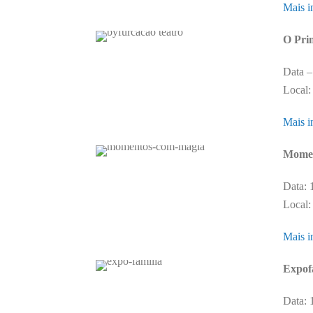
Mais i
O Prin
Data –
Local:
Mais i
Momen
Data: 
Local:
Mais i
Expof
Data: 