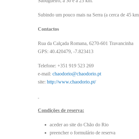
Sabugueiro, a 30 e a 23 km.
Subindo um pouco mais na Serra (a cerca de 45 km), 
Contactos
Rua da Calçada Romana, 6270-601 Travancinha
GPS: 40.420479, -7.823413
Telefone: +351 919 523 269
e-mail:
chaodorio@chaodorio.pt
site:
http://www.chaodorio.pt/
Condições de reserva:
aceder ao site do Chão do Rio
preencher o formulário de reserva