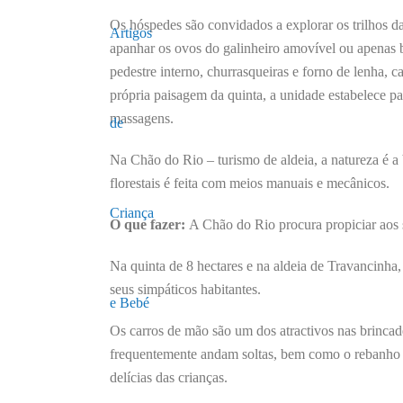
Os hóspedes são convidados a explorar os trilhos da
apanhar os ovos do galinheiro amovível ou apenas b
pedestre interno, churrasqueiras e forno de lenha, 
própria paisagem da quinta, a unidade estabelece p
massagens.
Na Chão do Rio – turismo de aldeia, a natureza é a
florestais é feita com meios manuais e mecânicos.
O que fazer:
A Chão do Rio procura propiciar aos
Na quinta de 8 hectares e na aldeia de Travancinha, 
seus simpáticos habitantes.
Os carros de mão são um dos atractivos nas brincad
frequentemente andam soltas, bem como o rebanho que
delícias das crianças.