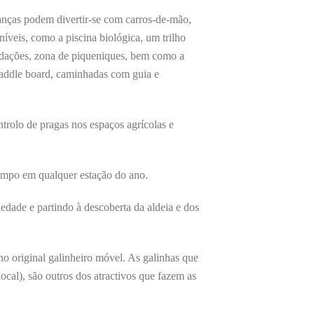
ianças podem divertir-se com carros-de-mão,
íveis, como a piscina biológica, um trilho
cordações, zona de piqueniques, bem como a
 paddle board, caminhadas com guia e
trolo de pragas nos espaços agrícolas e
empo em qualquer estação do ano.
iedade e partindo à descoberta da aldeia e dos
no original galinheiro móvel. As galinhas que
cal), são outros dos atractivos que fazem as