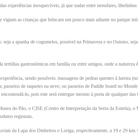
as experiências inesquecíveis, já que nadar entre nenufares, libelinhas
 vigiam as crianças que brincam um pouco mais adiante no parque infan
s: seja a apanha de cogumelos, possível na Primavera e no Outono, seja
a tertúlias gastronómicas em família ou entre amigos, onde a natureza é 
xperiência, sendo possíveis: massagens de pedras quentes à lareira (n
la; passeios de raquetes na neve; ou passeios de Paddle board no Monde
o encomendá-lo, pois este será entregue mesmo à porta de qualquer das
Museu do Pão, o CISE (Centro de Interpretação da Serra da Estrela), o
odutos regionais.
uviais da Lapa dos Dinheiros e Loriga, respectivamente, a 19 e 29 km.