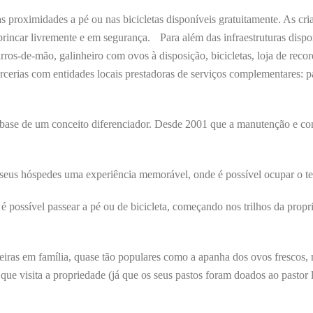
s proximidades a pé ou nas bicicletas disponíveis gratuitamente. As cr
rincar livremente e em segurança. Para além das infraestruturas dispon
carros-de-mão, galinheiro com ovos à disposição, bicicletas, loja de re
arcerias com entidades locais prestadoras de serviços complementares:
 base de um conceito diferenciador. Desde 2001 que a manutenção e con
 seus hóspedes uma experiência memorável, onde é possível ocupar o t
é possível passear a pé ou de bicicleta, começando nos trilhos da propr
eiras em família, quase tão populares como a apanha dos ovos frescos, 
 visita a propriedade (já que os seus pastos foram doados ao pastor lo